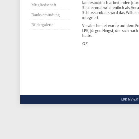
landespolitisch arbeitenden Jo
Mitgliedschaft
Saal einmal wöchentlich als Ver
Schlossumbaus wird das Wilhelm
Bankverbindung
integriert.
Bildergalerie
Verabschiedet wurde auf dem Em
LPK, Jürgen Hingst, der sich nach
hatte.
OZ
LPK MV e.V.