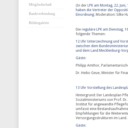
Mitgliedschaft
(In der
LPK am Montag, 22. Juni, 
haben die Vertreter der Opposit
Bankverbindung
Einordnung
. Moderation: Silke 
Bildergalerie
Die
reguläre LPK am Dienstag, 16
folgende Themen:
12 Uhr Unterzeichnung und Vors
zwischen dem Bundesministerium
und dem Land Mecklenburg-V
Gäste:
Philipp Amthor, Parlamentarisc
Dr. Heiko Geue, Minister für Fin
13 Uhr Vorstellung des Landes
Hintergrund: Der Landesplan Pfl
Sozialministeriums von Prof. Dr. 
Institut für angewandte Pflegefor
umfasst eine Bestandsaufnahme d
Empfehlungen für die Weiterentw
Versorgungsstrukturen im Land.
Gäste: