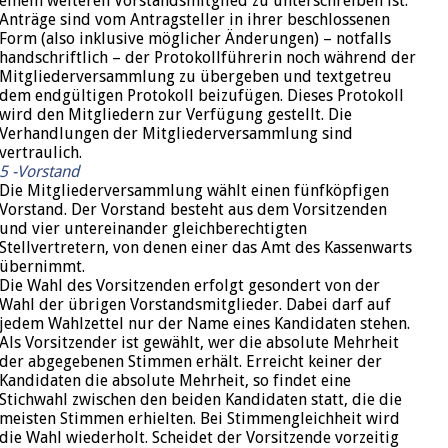
einem weiteren Vorstandsmitglied zu unterschreiben ist.
Anträge sind vom Antragsteller in ihrer beschlossenen
Form (also inklusive möglicher Änderungen) – notfalls
handschriftlich – der Protokollführerin noch während der
Mitgliederversammlung zu übergeben und textgetreu
dem endgültigen Protokoll beizufügen. Dieses Protokoll
wird den Mitgliedern zur Verfügung gestellt. Die
Verhandlungen der Mitgliederversammlung sind
vertraulich.
5 -Vorstand
Die Mitgliederversammlung wählt einen fünfköpfigen
Vorstand. Der Vorstand besteht aus dem Vorsitzenden
und vier untereinander gleichberechtigten
Stellvertretern, von denen einer das Amt des Kassenwarts
übernimmt.
Die Wahl des Vorsitzenden erfolgt gesondert von der
Wahl der übrigen Vorstandsmitglieder. Dabei darf auf
jedem Wahlzettel nur der Name eines Kandidaten stehen.
Als Vorsitzender ist gewählt, wer die absolute Mehrheit
der abgegebenen Stimmen erhält. Erreicht keiner der
Kandidaten die absolute Mehrheit, so findet eine
Stichwahl zwischen den beiden Kandidaten statt, die die
meisten Stimmen erhielten. Bei Stimmengleichheit wird
die Wahl wiederholt. Scheidet der Vorsitzende vorzeitig