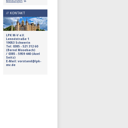
Meldungen
KONTAKT
LPK M-V e.V.
Lennéstraße 1
19053 Schwerin
Tel:
0385 - 521 312 60
(Bernd Mosebach)
/
0385 - 5959 440 (Axel
Seitz)
E-Mail: vorstand@lpk-
mv.de