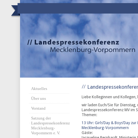
Landespressekonfere
Aktuelles
Liebe Kolleginnen und Kollegen, 
Über uns
wir laden Euch/Sie für Dienstag,
Vorstand
Landespressekonferenz MV im Sc
Themen:
Satzung der
13 Uhr: Girls’Day & Boys’Day zur
Landespressekonferenz
Mecklenburg-Vorpommern
Mecklenburg-
Gäste:
Vorpommern e. V.
Jacqueline Bernhardt, Ministerin f