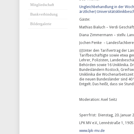
Mitgliedschaft
Ungleichbehandlung in der Woche
ärztlicher) Universitätsklinikbesc
Bankverbindung
Gäste:
Bildergalerie
Mathias Bialuch – Verdi Geschäf
Diana Zimmermann – stellv. Land
Jochen Penke – Landesfachbereic
(((Unter den Tarifvertrag der Länd
Tarifbeschäftigte sowie etwa g
Lehrer, Polizisten, Landesbeschä
Behörden sowie 16 Uniklinika. Dr
Bundesländern Rostock, Greifswa
Uniklinika die Wochenarbeitszei
die neuen Bundesländer sind 40
Entgelt. Das heißt, dass sie Stun
Moderation: Axel Seitz
Sperrfrist: Dienstag, 20. Januar 
LPK MV e.V., Lennéstraße 1, 1905
www.lpk-mv.de