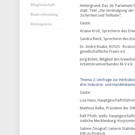
Mitgliedschaft
Hintergrund: Das 26. Parlament
statt. Titel
„Die Verteidigung der
Bankverbindung
Sicherheit und Teilhabe“.
Gäste:
Bildergalerie
Ariane Kroß, Sprecherin des Erw
Sandra Rieck, Sprecherin des Er
Dr. André Knabe, ROSIS · Rostock
gesellschaftliche Praxis e.V.
Jörg Böhm, Mitglied des Erwerbs
Arbeitslosenverbandes M-V e.V.
Thema 2: Umfrage zur Herbstkon
drei Industrie- und Handelsk
Gäste:
Lisa Haus, Hauptgeschäftsführer
Matthias Belke, Präsident der IH
Ralf Pfoth, stellv. Hauptgeschä
östliche Mecklenburg-Vorpomm
Sabine Zinzgraf, Leiterin Stabs
IHK zu Rostock