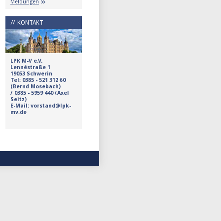
Meldungen
KONTAKT
LPK M-V e.V.
Lennéstraße 1
19053 Schwerin
Tel:
0385 - 521 312 60
(Bernd Mosebach)
/
0385 - 5959 440 (Axel
Seitz)
E-Mail: vorstand@lpk-
mv.de