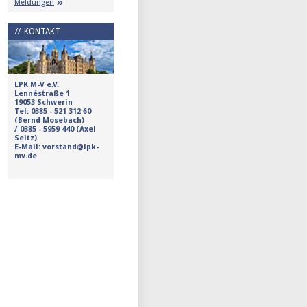
Meldungen
KONTAKT
LPK M-V e.V.
Lennéstraße 1
19053 Schwerin
Tel:
0385 - 521 312 60
(Bernd Mosebach)
/
0385 - 5959 440 (Axel
Seitz)
E-Mail: vorstand@lpk-
mv.de