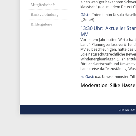
einen weniger bekannten Schwerp
Mitgliedschaft
klassisch“ (u.a. mit dem Detect Cl
Bankverbindung
Gäste:
Intendantin Ursula Haselb
gGmbH)
Bildergalerie
13:30 Uhr: Aktueller St
MV
Vor einem Jahr hatten Wirtscha
Land“-Planungserlass veröffentl
MV zu beschleunigen, hatte das 
„die naturschutzrechtliche Bewe
Windenergieanlagen (…) hierzul
für Landwirtschaft und Umwelt 
Landkreise dafür zuständig. Wa
zu Gast:
u.a. Umweltminister Till
Moderation: Silke Hass
LPK MV e.V.