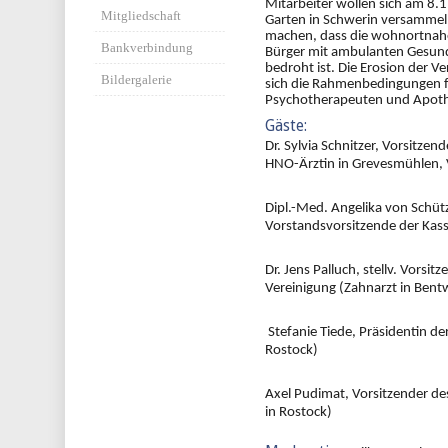
Mitarbeiter wollen sich am 8.
Mitgliedschaft
Garten in Schwerin versammel
machen, dass die wohnortnah
Bankverbindung
Bürger mit ambulanten Gesundh
bedroht ist. Die Erosion der V
Bildergalerie
sich die Rahmenbedingungen für
Psychotherapeuten und Apoth
Gäste:
Dr. Sylvia Schnitzer, Vorsitzen
HNO-Ärztin in Grevesmühlen, 
Dipl.-Med. Angelika von Schütz
Vorstandsvorsitzende der Kas
Dr. Jens Palluch, stellv. Vorsi
Vereinigung (Zahnarzt in Bent
Stefanie Tiede, Präsidentin d
Rostock)
Axel Pudimat, Vorsitzender 
in Rostock)