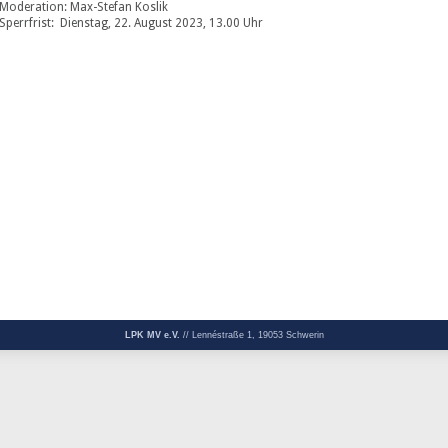
Moderation: Max-Stefan Koslik
Sperrfrist: Dienstag, 22. August 2023, 13.00 Uhr
LPK MV e.V.
// Lennéstraße 1, 19053 Schwerin