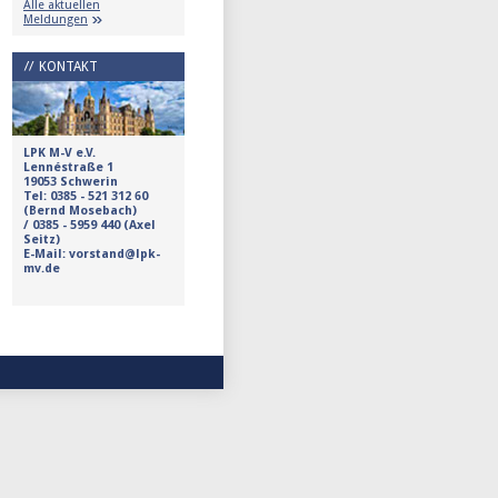
Alle aktuellen
Meldungen
KONTAKT
LPK M-V e.V.
Lennéstraße 1
19053 Schwerin
Tel:
0385 - 521 312 60
(Bernd Mosebach)
/
0385 - 5959 440 (Axel
Seitz)
E-Mail: vorstand@lpk-
mv.de