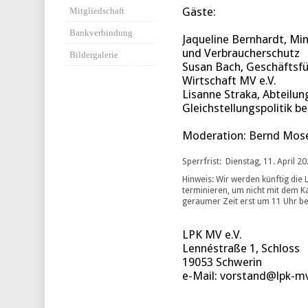
Gäste:
Mitgliedschaft
Bankverbindung
Jaqueline Bernhardt, Mini
und Verbraucherschutz
Bildergalerie
Susan Bach, Geschäftsfü
Wirtschaft MV e.V.
Lisanne Straka, Abteilun
Gleichstellungspolitik 
Moderation: Bernd Mos
Sperrfrist: Dienstag, 11. April 2
Hinweis: Wir werden künftig die
terminieren, um nicht mit dem Ka
geraumer Zeit erst um 11 Uhr be
LPK MV e.V.
Lennéstraße 1, Schloss
19053 Schwerin
e-Mail: vorstand@lpk-m