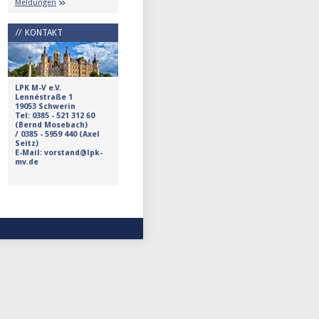
Meldungen
KONTAKT
LPK M-V e.V.
Lennéstraße 1
19053 Schwerin
Tel:
0385 - 521 312 60
(Bernd Mosebach)
/
0385 - 5959 440 (Axel
Seitz)
E-Mail: vorstand@lpk-
mv.de