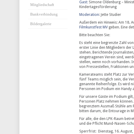
Gast:
Simone Oldenburg – Minist
Mitgliedschaft
Kindertagesförderung
Bankverbindung
Moderation
: Jette Studier
Außerdem ein Hinweis: Am 18. A
Bildergalerie
Filmkunstfest MV
geben. Eine det
Bitte beachten Sie:
Es steht eine begrenzte Zahl von
erster Linie den Mitgliedern de
stehen. Berichtende Journalisten,
eingetragenen Verein sind, werd
stellen, wenn noch vorhanden. In
von Pressestellen, Fraktionen u
Kamerateams steht Platz zur Ver
fünf Teams möglich sein, die Vera
genannte Reihenfolge. Es wird ni
Personen im Podium ein Handy a
Für unsere Gäste im Podium gilt
Personen Platz nehmen können. F
begrenztem Ausmaß Stühle am R
bitten darum, die Entourage in M
Für alle, die den LPK-Raum betre
und die Pflicht Mund-Nasen-Schu
Sperrfrist: Dienstag, 16. August,