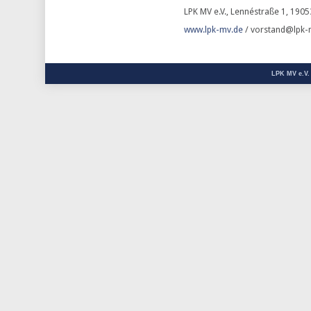
LPK MV e.V., Lennéstraße 1, 1905
www.lpk-mv.de
/ vorstand@lpk-
LPK MV e.V.