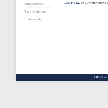
www.lpk-mv.de
/ vorstand@lpk-
Mitgliedschaft
Bankverbindung
Bildergalerie
LPK MV e.V.