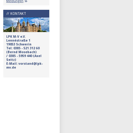
Meldungen
KONTAKT
LPK M-V e.V.
Lennéstraße 1
19053 Schwerin
Tel:
0385 - 521 312 60
(Bernd Mosebach)
/
0385 - 5959 440 (Axel
Seitz)
E-Mail: vorstand@lpk-
mv.de