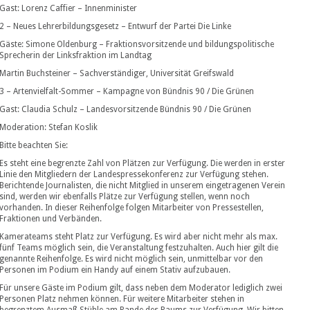
Gast: Lorenz Caffier – Innenminister
2 – Neues Lehrerbildungsgesetz – Entwurf der Partei Die Linke
Gäste: Simone Oldenburg – Fraktionsvorsitzende und bildungspolitische
Sprecherin der Linksfraktion im Landtag
Martin Buchsteiner – Sachverständiger, Universität Greifswald
3 – Artenvielfalt-Sommer – Kampagne von Bündnis 90 / Die Grünen
Gast: Claudia Schulz – Landesvorsitzende Bündnis 90 / Die Grünen
Moderation: Stefan Koslik
Bitte beachten Sie:
Es steht eine begrenzte Zahl von Plätzen zur Verfügung. Die werden in erster
Linie den Mitgliedern der Landespressekonferenz zur Verfügung stehen.
Berichtende Journalisten, die nicht Mitglied in unserem eingetragenen Verein
sind, werden wir ebenfalls Plätze zur Verfügung stellen, wenn noch
vorhanden. In dieser Reihenfolge folgen Mitarbeiter von Pressestellen,
Fraktionen und Verbänden.
Kamerateams steht Platz zur Verfügung. Es wird aber nicht mehr als max.
fünf Teams möglich sein, die Veranstaltung festzuhalten. Auch hier gilt die
genannte Reihenfolge. Es wird nicht möglich sein, unmittelbar vor den
Personen im Podium ein Handy auf einem Stativ aufzubauen.
Für unsere Gäste im Podium gilt, dass neben dem Moderator lediglich zwei
Personen Platz nehmen können. Für weitere Mitarbeiter stehen in