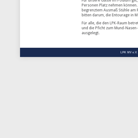
Für unsere Gäste im Podium gilt
Personen Platz nehmen können. F
begrenztem Ausmaß Stühle am R
bitten darum, die Entourage in M
Für alle, die den LPK-Raum betre
und die Pficht zum Mund-Nasen-
ausgelegt.
LPK MV e.V.