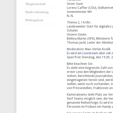
Unser Gast:
Mitgliedschaft
Lorenz Caffier (CDU), Stellvertr
Innenminister MV
Bankverbindung
N. N.
Bildergalerie
Thema 2, 14 Uhr:
Landesweiter Start für digitale
Schulen
Unsere Gäste:
Bettina Martin (SPD), Ministerin 
Thomas Jackl, Leiter der Abteil
Moderation: Max-Stefan Koslik
Es wird ein Livestream über ndr
Sperrfrist: Dienstag, den 19.05. 
Bitte beachten Sie:
Es steht eine begrenzte Zahl von
erster Linie den Mitgliedern de
stehen. Berichtende Journalisten,
eingetragenen Verein sind, werd
stellen, wenn noch vorhanden. In
von Pressestellen, Fraktionen u
Kamerateams steht Platz zur Ver
fünf Teams möglich sein, die Vera
genannte Reihenfolge. Es wird ni
Personen im Podium ein Handy a