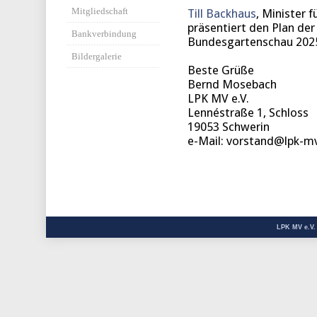
Mitgliedschaft
Till Backhaus
, Minister 
präsentiert den Plan der
Bankverbindung
Bundesgartenschau 2025
Bildergalerie
Beste Grüße
Bernd Mosebach
LPK MV e.V.
Lennéstraße 1, Schloss
19053 Schwerin
e-Mail: vorstand@lpk-m
LPK MV e.V.