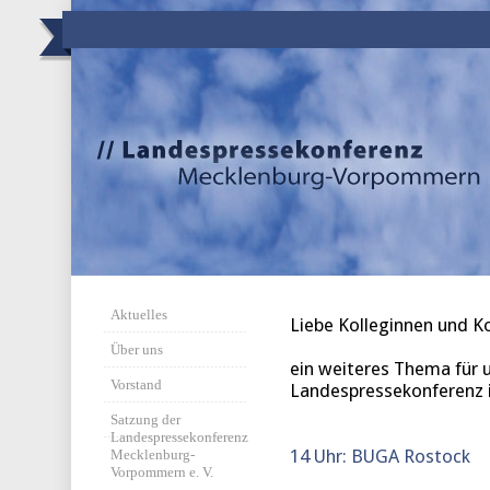
Aktuelles
Liebe Kolleginnen und Ko
Über uns
ein weiteres Thema für 
Vorstand
Landespressekonferenz 
Satzung der
Landespressekonferenz
14 Uhr: BUGA Rostock
Mecklenburg-
Vorpommern e. V.