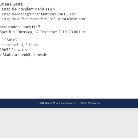
Unsere Gäste:
Festspiele-Intendant Markus Fein
Festspiele-Mitbegründer Matthias von Hülsen
Festspiele-Aufsichtsratschef Prof. Horst Klinkmann
Moderation: Frank Pfaff
Sperrfrist: Dienstag, 17. Dezember 2019, 13.00 Uhr
LPK MV e.V.
Lennéstraße 1, Schloss
19053 Schwerin
e-Mail: vorstand@lpk-mv.de
LPK MV e.V.
// Lennéstraße 1, 19053 Schwerin