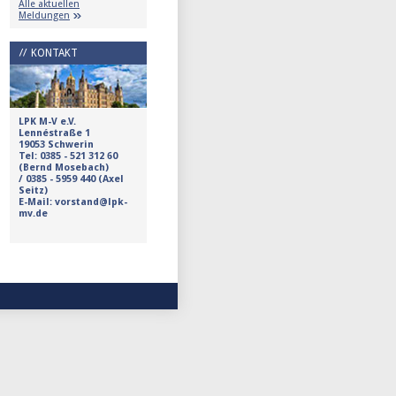
Alle aktuellen
Meldungen
KONTAKT
LPK M-V e.V.
Lennéstraße 1
19053 Schwerin
Tel:
0385 - 521 312 60
(Bernd Mosebach)
/
0385 - 5959 440 (Axel
Seitz)
E-Mail: vorstand@lpk-
mv.de