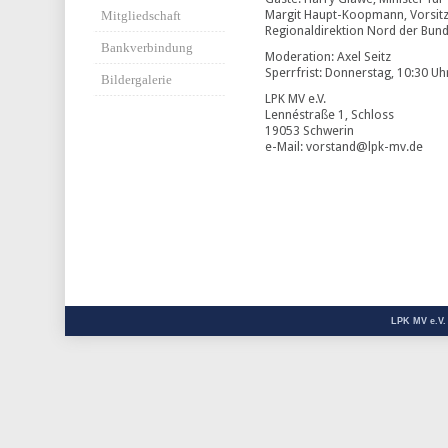
Margit Haupt-Koopmann, Vorsit
Mitgliedschaft
Regionaldirektion Nord der Bund
Bankverbindung
Moderation: Axel Seitz
Sperrfrist: Donnerstag, 10:30 Uh
Bildergalerie
LPK MV e.V.
Lennéstraße 1, Schloss
19053 Schwerin
e-Mail: vorstand@lpk-mv.de
LPK MV e.V.