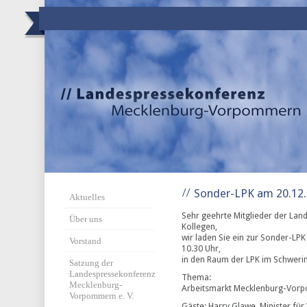
Sonder-LPK am 20.12
Aktuelles
Sehr geehrte Mitglieder der Lan
Über uns
Kollegen,
wir laden Sie ein zur Sonder-L
Vorstand
10.30 Uhr,
in den Raum der LPK im Schweri
Satzung der
Landespressekonferenz
Thema:
Mecklenburg-
Arbeitsmarkt Mecklenburg-Vorpo
Vorpommern e. V.
Gäste: Harry Glawe, Minister für