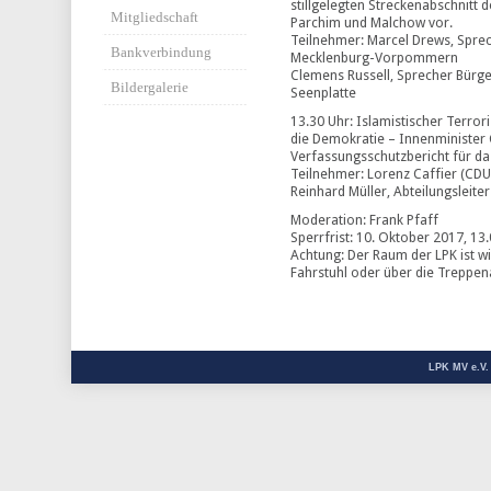
stillgelegten Streckenabschnitt
Mitgliedschaft
Parchim und Malchow vor.
Teilnehmer: Marcel Drews, Spre
Bankverbindung
Mecklenburg-Vorpommern
Clemens Russell, Sprecher Bürge
Bildergalerie
Seenplatte
13.30 Uhr: Islamistischer Terro
die Demokratie – Innenminister C
Verfassungsschutzbericht für da
Teilnehmer: Lorenz Caffier (CDU
Reinhard Müller, Abteilungsleite
Moderation: Frank Pfaff
Sperrfrist: 10. Oktober 2017, 13
Achtung: Der Raum der LPK ist 
Fahrstuhl oder über die Treppen
LPK MV e.V.