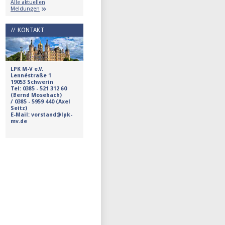
Alle aktuellen
Meldungen
KONTAKT
LPK M-V e.V.
Lennéstraße 1
19053 Schwerin
Tel:
0385 - 521 312 60
(Bernd Mosebach)
/
0385 - 5959 440 (Axel
Seitz)
E-Mail: vorstand@lpk-
mv.de