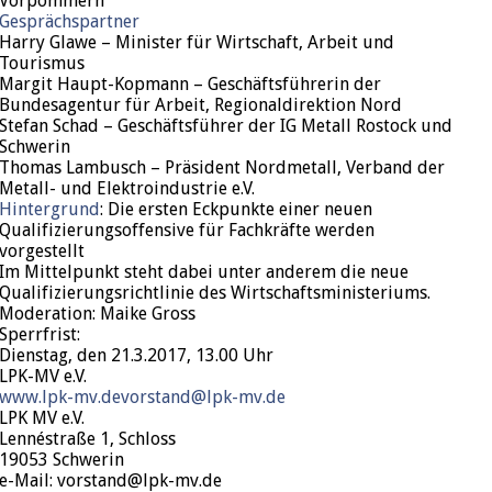
Vorpommern
Gesprächspartner
Harry Glawe – Minister für Wirtschaft, Arbeit und
Tourismus
Margit Haupt-Kopmann – Geschäftsführerin der
Bundesagentur für Arbeit, Regionaldirektion Nord
Stefan Schad – Geschäftsführer der IG Metall Rostock und
Schwerin
Thomas Lambusch – Präsident Nordmetall, Verband der
Metall- und Elektroindustrie e.V.
Hintergrund
: Die ersten Eckpunkte einer neuen
Qualifizierungsoffensive für Fachkräfte werden
vorgestellt
Im Mittelpunkt steht dabei unter anderem die neue
Qualifizierungsrichtlinie des Wirtschaftsministeriums.
Moderation: Maike Gross
Sperrfrist:
Dienstag, den 21.3.2017, 13.00 Uhr
LPK-MV e.V.
www.lpk-mv.de
vorstand@lpk-mv.de
LPK MV e.V.
Lennéstraße 1, Schloss
19053 Schwerin
e-Mail: vorstand@lpk-mv.de