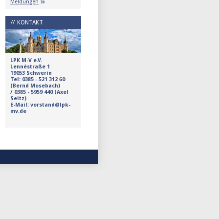
Meldungen
KONTAKT
LPK M-V e.V.
Lennéstraße 1
19053 Schwerin
Tel:
0385 - 521 312 60
(Bernd Mosebach)
/
0385 - 5959 440 (Axel
Seitz)
E-Mail: vorstand@lpk-
mv.de