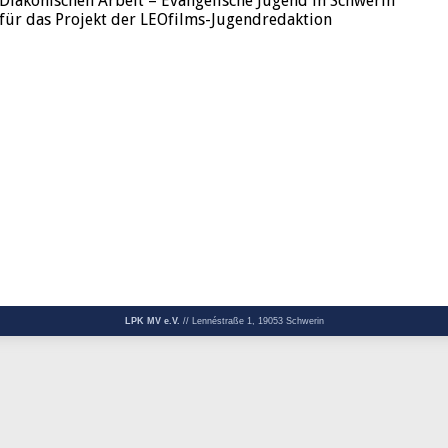
Diakonischen Arbeit – Evangelische Jugend in Schwerin
für das Projekt der LEOfilms-Jugendredaktion
LPK MV e.V.
// Lennéstraße 1, 19053 Schwerin