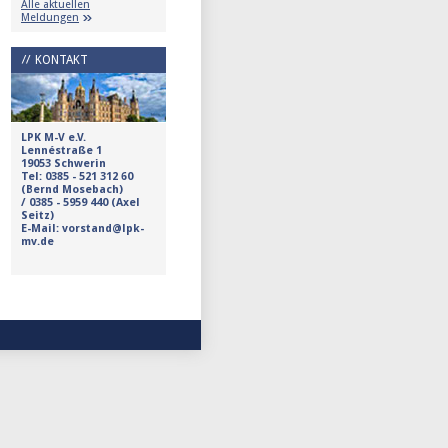
Alle aktuellen
Meldungen
KONTAKT
LPK M-V e.V.
Lennéstraße 1
19053 Schwerin
Tel:
0385 - 521 312 60
(Bernd Mosebach)
/
0385 - 5959 440 (Axel
Seitz)
E-Mail: vorstand@lpk-
mv.de